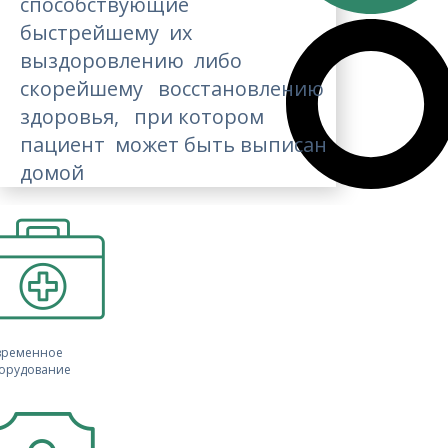
способствующие
быстрейшему их
выздоровлению либо
скорейшему восстановлению
здоровья, при котором
пациент может быть выписан
домой
временное
орудование​