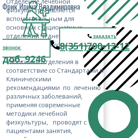
Отделение лечебной
Фрик Ирина Владимировна
физкультуры является
вспомогательным для
основных стационарных
отделений и дневного
ЗАКАЗАТЬ
8(351)700-12-12
стационара амбулаторной
ЗВОНОК
службы.
доб. 9246
Работники отделения в
соответствие со Стандартами и
Клиническими
рекомендациями по лечению
различных заболеваний,
применяя современные
методики лечебной
физкультуры, проводят с
пациентами занятия,