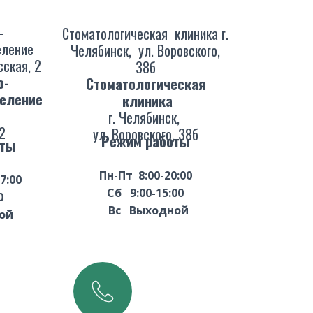
-
Стоматологическая клиника г.
еление
Челябинск, ул. Воровского,
сская, 2
38б
о-
Стоматологическая
деление
клиника
г. Челябинск,
 2
ул. Воровского, 38б
Режим работы
оты
Пн-Пт 8:00-20:00
7:00
Сб 9:00-15:00
6:00
Вс ​Выходной​
дной​